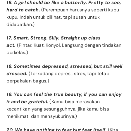
16. A girl should be like a butterfly. Pretty to see,
hard to catch.
(Perempuan harusnya seperti kupu –
kupu. Indah untuk dilihat, tapi susah untuk
didapatkan.)
17. Smart. Strong. Silly. Straight up class
act.
(Pintar. Kuat. Konyol. Langsung dengan tindakan
berkelas.)
18. Sometimes depressed, stressed, but still well
dressed.
(Terkadang depresi, stres, tapi tetap
berpakaian bagus.)
19. You can feel the true beauty, if you can enjoy
it and be grateful.
(Kamu bisa merasakan
kecantikan yang sesungguhnya, jika kamu bisa
menikmati dan mensyukurinya.)
20. We have nothing to fear but fear itself.
(Kita