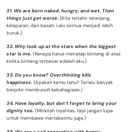
31. We are born naked, hungry, and wet. Then
things just get worse.
(Kita terlahir telanjang,
kelaparan, dan basah. Lalu semua menjadi lebih
buruk.)
32. Why look up at the stars when the biggest
star is me.
(Kenapa harus menatap bintang di atas
ketika bintang terbesar adalah aku.)
33. Do you know? Overthinking kills
happiness.
(Apakah kamu tahu? Terlalu banyak
berpikir membunuh kebahagiaan.)
34. Have loyalty, but don’t forget to bring your
dignity too.
(Milikilah loyalitas, tapi jangan lupa
untuk membawa martabatmu juga.)
35. We are a sad generation with happy